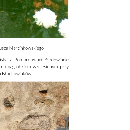
anusza Marcinkowskiego
wiska, a Pomordowani Błędowianie
em i nagrobkiem wzniesionym przy
efa Błochowiaków.