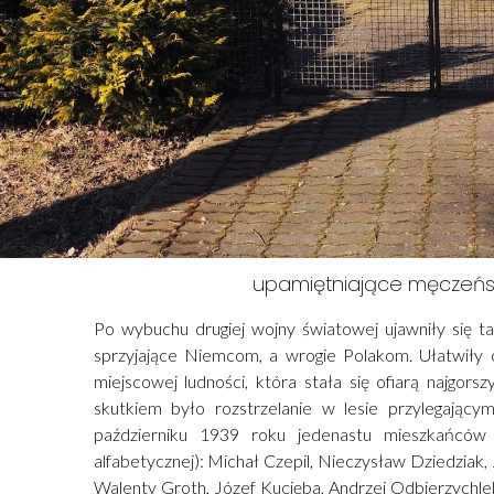
upamiętniające męczeń
Po wybuchu drugiej wojny światowej ujawniły się t
sprzyjające Niemcom, a wrogie Polakom. Ułatwiły
miejscowej ludności, która stała się ofiarą najgorszy
skutkiem było rozstrzelanie w lesie przylegając
październiku 1939 roku jedenastu mieszkańców 
alfabetycznej): Michał Czepil, Nieczysław Dziedziak,
Walenty Groth, Józef Kucięba, Andrzej Odbierzychleb 