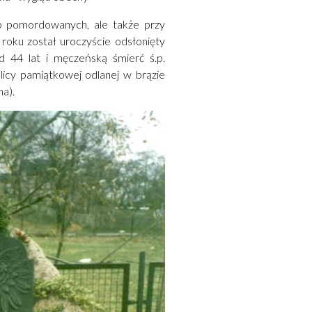
ób pomordowanych, ale także przy
roku został uroczyście odsłonięty
d 44 lat i męczeńską śmierć ś.p.
licy pamiątkowej odlanej w brązie
na).