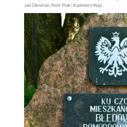
Jan Olesiński, Piotr Ptak i Kazimierz Wąż.