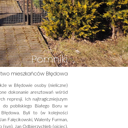
Pomniki
stwo mieszkańców Błędowa
akże w Błędowie osoby (nieliczne)
 one dokonanie aresztowań wśród
ch represji. Ich najtragiczniejszym
ym do pobliskiego Białego Boru w
Błędowa. Byli to (w kolejności
 Jan Falęcikowski, Walenty Furman,
(syn), Jan Odbierzychleb (ojciec),